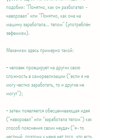
подобии: "Понятно, как он разбогател -
наворовал" или "Понятно, как она на
машину заработала... телом" (употреблён
эвфемизм).
Механизм здесь примерно такой:
⁃ человек проецирует на других свою
сложность в самореализации ("если я не
могу честно заработать, то и другие не
могут");
⁃ затем появляется обесценивающая идея
("наворовал" или "заработала телом") как
способ пояснения своих неудач ("я-то
честный, поэтому у меня нет того, что есть