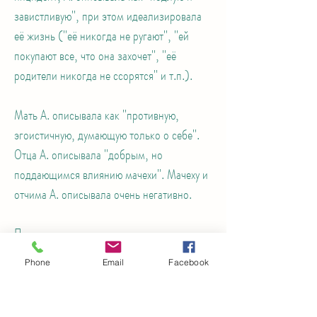
завистливую", при этом идеализировала
её жизнь ("её никогда не ругают", "ей
покупают все, что она захочет", "её
родители никогда не ссорятся" и т.п.).
Мать А. описывала как "противную,
эгоистичную, думающую только о себе".
Отца А. описывала "добрым, но
поддающимся влиянию мачехи". Мачеху и
отчима А. описывала очень негативно.
Примерно за полгода до описанного
выше инцидента произошла ссора с
Phone
Email
Facebook
одноклассницей, после которой А.
перестала с ней дружить. Момент ссоры
по времени совпал с появлением у матери